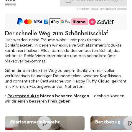
500 €
1 Produkt muss konfiguriert werden
Der schnelle Weg zum Schönheitsschlaf
Hier werden deine Träume wahr - mit praktischen
Schlafpaketen, in denen wir exklusive Schlafzimmerprodukte
kombiniert haben. Alles, damit du deinen besten Schlaf, das
schönste Schlafzimmerambiente und das schnellste Bett-
Makeover bekommst.
Gönn dir den direkten Weg zu einem Schlafzimmer voller
verführerisch flauschiger Daunendecken, weicher Kopfkissen
und romantischer Bettwäsche von Happy Fluffy Cloud, gekrönt
mit Premium-Loungewear von Nufferton.
•
Paketprodukte
bieten bessere Margen
- deshalb können
wir dir einen besseren Preis geben.
Megaflausch-Doppeldecke &
Flauschkissen, bei
Megaflausch-D
@larissamariellewehr.
Bettbezug.