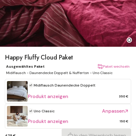
Happy Fluffy Cloud Paket
Ausgewähltes Paket
Paket wechseln
Midiflausch - Daunendecke Doppelt & Nufferton - Uno Classic
Midiflausch
Daunendecke Doppelt
x1
Produkt anzeigen
350 €
Anpassen
Uno Classic
x1
Produkt anzeigen
150 €
In den Warenkorb legen
475 €