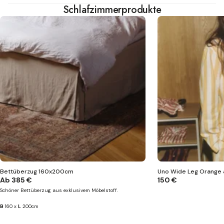
Schlafzimmerprodukte
Bettüberzug 160x200cm
Uno Wide Leg Orange 
Ab
385 €
150 €
Schöner Bettüberzug aus exklusivem Möbelstoff.
B
160 x
L
200cm