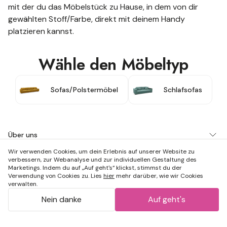
mit der du das Möbelstück zu Hause, in dem von dir
gewählten Stoff/Farbe, direkt mit deinem Handy
platzieren kannst.
Wähle den Möbeltyp
Sofas/Polstermöbel
Schlafsofas
Über uns
Wir verwenden Cookies, um dein Erlebnis auf unserer Website zu
Bei uns einkaufen
verbessern, zur Webanalyse und zur individuellen Gestaltung des
Marketings. Indem du auf „Auf geht's“ klickst, stimmst du der
Kontaktiere uns
Verwendung von Cookies zu. Lies
hier
mehr darüber, wie wir Cookies
verwalten.
Nein danke
Auf geht's
(
4.31
)