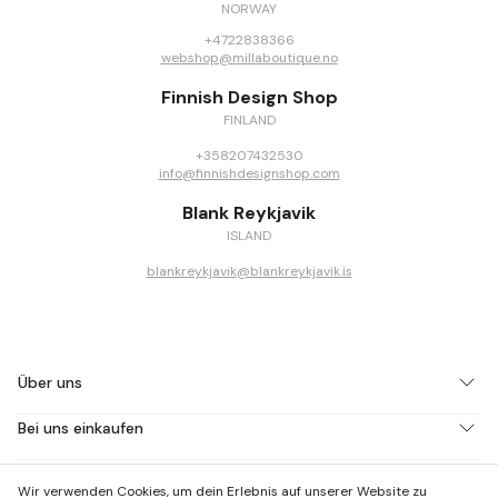
NORWAY
+4722838366
webshop@millaboutique.no
Finnish Design Shop
FINLAND
+358207432530
info@finnishdesignshop.com
Blank Reykjavik
ISLAND
blankreykjavik@blankreykjavik.is
Über uns
Bei uns einkaufen
Kontaktiere uns
Wir verwenden Cookies, um dein Erlebnis auf unserer Website zu