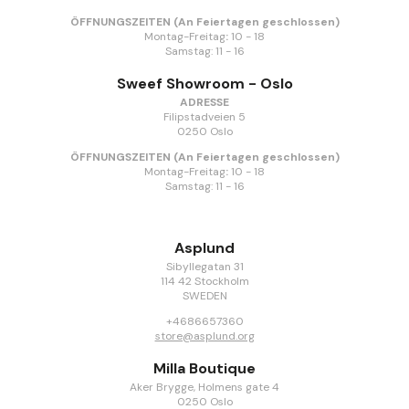
ÖFFNUNGSZEITEN
(An Feiertagen geschlossen)
Montag-Freitag
:
10 - 18
Samstag:
11 - 16
Sweef Showroom - Oslo
ADRESSE
Filipstadveien 5
0250 Oslo
ÖFFNUNGSZEITEN
(An Feiertagen geschlossen)
Montag-Freitag
:
10 - 18
Samstag:
11 - 16
Asplund
Sibyllegatan 31
114 42 Stockholm
SWEDEN
+4686657360
store@asplund.org
Milla Boutique
Aker Brygge, Holmens gate 4
0250 Oslo