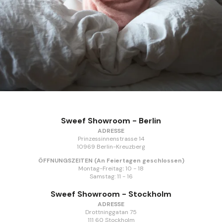
Sweef Showroom - Berlin
ADRESSE
Prinzessinnenstrasse 14
10969 Berlin-Kreuzberg
ÖFFNUNGSZEITEN
(An Feiertagen geschlossen)
Montag-Freitag
:
10 - 18
Samstag:
11 - 16
Sweef Showroom - Stockholm
ADRESSE
Drottninggatan 75
111 60 Stockholm