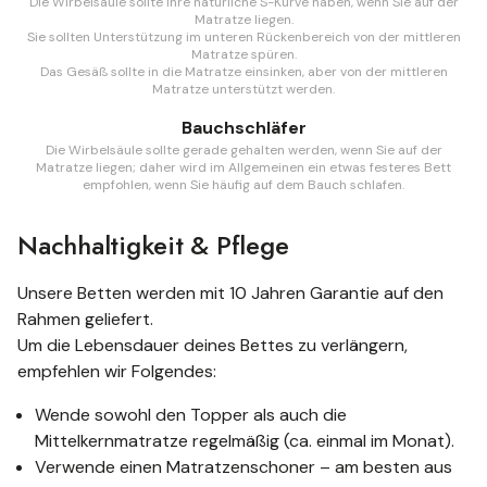
Die Wirbelsäule sollte ihre natürliche S-Kurve haben, wenn Sie auf der
Matratze liegen.
Sie sollten Unterstützung im unteren Rückenbereich von der mittleren
Matratze spüren.
Das Gesäß sollte in die Matratze einsinken, aber von der mittleren
Matratze unterstützt werden.
Bauchschläfer
Die Wirbelsäule sollte gerade gehalten werden, wenn Sie auf der
Matratze liegen; daher wird im Allgemeinen ein etwas festeres Bett
empfohlen, wenn Sie häufig auf dem Bauch schlafen.
Nachhaltigkeit & Pflege
Unsere Betten werden mit 10 Jahren Garantie auf den
Rahmen geliefert.
Um die Lebensdauer deines Bettes zu verlängern,
empfehlen wir Folgendes:
Wende sowohl den Topper als auch die
Mittelkernmatratze regelmäßig (ca. einmal im Monat).
Verwende einen Matratzenschoner – am besten aus